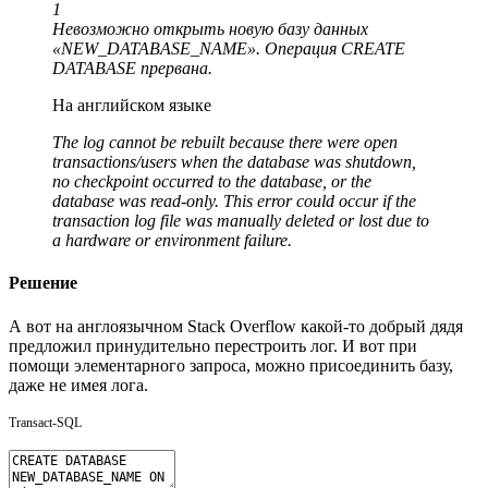
1
Невозможно открыть новую базу данных
«NEW_DATABASE_NAME». Операция CREATE
DATABASE прервана.
На английском языке
The log cannot be rebuilt because there were open
transactions/users when the database was shutdown,
no checkpoint occurred to the database, or the
database was read-only. This error could occur if the
transaction log file was manually deleted or lost due to
a hardware or environment failure.
Решение
А вот на англоязычном Stack Overflow какой-то добрый дядя
предложил принудительно перестроить лог. И вот при
помощи элементарного запроса, можно присоединить базу,
даже не имея лога.
Transact-SQL