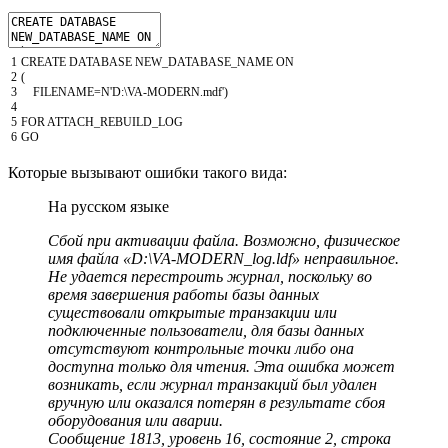
1
CREATE
DATABASE
NEW_DATABASE_NAME
ON
2
(
3
FILENAME
=
N
'D:\VA-MODERN.mdf'
)
4
5
FOR
ATTACH_REBUILD_LOG
6
GO
Которые вызывают ошибки такого вида:
На русском языке
Сбой при активации файла. Возможно, физическое
имя файла «D:\VA-MODERN_log.ldf» неправильное.
Не удается перестроить журнал, поскольку во
время завершения работы базы данных
существовали открытые транзакции или
подключенные пользователи, для базы данных
отсутствуют контрольные точки либо она
доступна только для чтения. Эта ошибка может
возникать, если журнал транзакций был удален
вручную или оказался потерян в результате сбоя
оборудования или аварии.
Сообщение 1813, уровень 16, состояние 2, строка