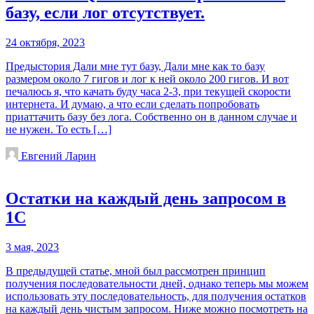
базу, если лог отсутствует.
24 октября, 2023
Предыстория Дали мне тут базу, Дали мне как то базу
размером около 7 гигов и лог к ней около 200 гигов. И вот
печалюсь я, что качать буду часа 2-3, при текущей скорости
интернета. И думаю, а что если сделать попробовать
приаттачить базу без лога. Собственно он в данном случае и
не нужен. То есть […]
Евгений Ларин
Остатки на каждый день запросом в
1С
3 мая, 2023
В предыдущей статье, мной был рассмотрен принцип
получения последовательности дней, однако теперь мы можем
использовать эту последовательность, для получения остатков
на каждый день чистым запросом. Ниже можно посмотреть на