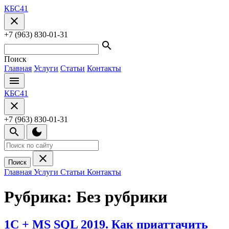
Перейти
КБС41
к
close
содержанию
Закрыть
+7 (963) 830-01-31
выдвижной
search
блок
Поиск
Главная
Услуги
Статьи
Контакты
menu
КБС41
close
Закрыть
+7 (963) 830-01-31
выдвижной
search
dark_mode
блок
close
Поиск
Главная
Услуги
Статьи
Контакты
Рубрика:
Без рубрики
1С + MS SQL 2019. Как приаттачить