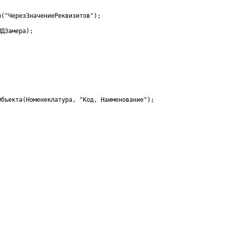
и
(
"ЧерезЗначениеРеквизитов"
)
;
ИДЗамера
)
;
Объекта
(
Номенеклатура
,
"Код, Наименование"
)
;