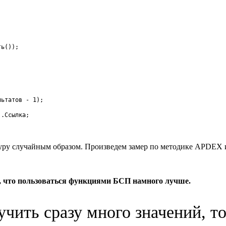
ть
(
)
)
;
льтатов
-
1
)
;
]
.
Ссылка
;
уру случайным образом. Произведем замер по методике APDEX и
у, что пользоваться функциями БСП намного лучше.
чить сразу много значений, то