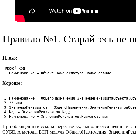
Правило №1. Старайтесь не по
Плохо:
Плохой код
1
Наименование
= 
Объект
.
Номенеклатура
.
Наименование
;
Хорошо:
1
Наименование
= 
ОбщегоНазначения
.
ЗначениеРеквизитаОбъекта
(
Об
2
// или
3
ЗначенияРеквизитов
= 
ОбщегоНазначения
.
ЗначенияРеквизитовОбъ
4
Код
= 
ЗначенияРеквизитов
.
Код
;
5
Наименование
= 
ЗначенияРеквизитов
.
Наименование
;
При обращении к ссылке через точку, выполняется неявный зап
СУБД. А методы БСП модуля ОбщегоНазначения. ЗначенияРеквиз