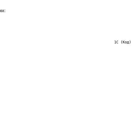
ми:
1С (Код)