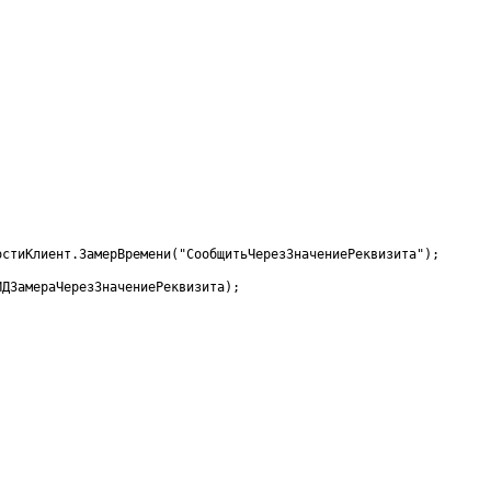
остиКлиент
.
ЗамерВремени
(
"СообщитьЧерезЗначениеРеквизита"
)
;
ИДЗамераЧерезЗначениеРеквизита
)
;