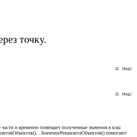
рез точку.
1С (Код)
1С (Код)
е части и временно помещает полученные значения в кэш
зитовОбъектов(), . ЗначениеРеквизитаОбъектов() помогают