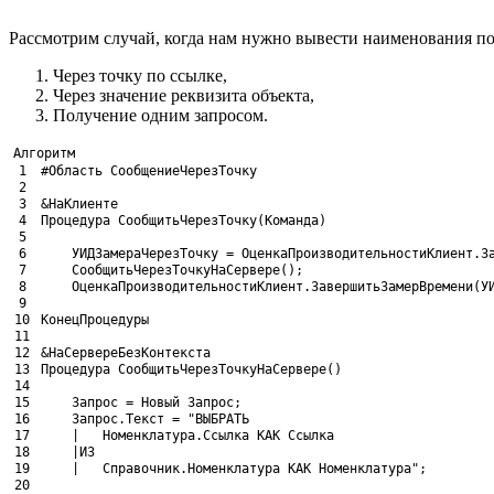
Рассмотрим случай, когда нам нужно вывести наименования по
Через точку по ссылке,
Через значение реквизита объекта,
Получение одним запросом.
Алгоритм
1
#Область СообщениеЧерезТочку
2
3
&НаКлиенте
4
Процедура 
СообщитьЧерезТочку
(
Команда
)
5
6
УИДЗамераЧерезТочку
= 
ОценкаПроизводительностиКлиент
.
З
7
СообщитьЧерезТочкуНаСервере
(
)
;
8
ОценкаПроизводительностиКлиент
.
ЗавершитьЗамерВремени
(
У
9
10
КонецПроцедуры
11
12
&НаСервереБезКонтекста
13
Процедура 
СообщитьЧерезТочкуНаСервере
(
)
14
15
Запрос
= 
Новый 
Запрос
;
16
Запрос
.
Текст
= 
"ВЫБРАТЬ
17
	|	Номенклатура.Ссылка КАК Ссылка
18
	|ИЗ
19
	|	Справочник.Номенклатура КАК Номенклатура"
;
20