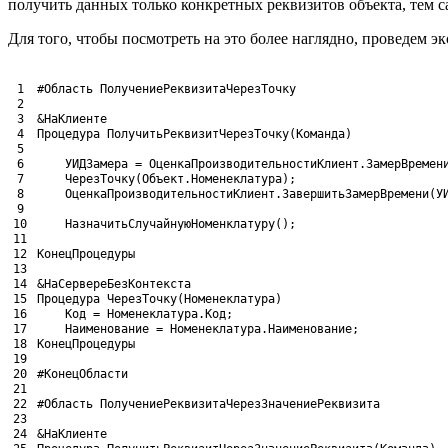
получить данных только конкретных реквизитов объекта, тем 
Для того, чтобы посмотреть на это более наглядно, проведем 
1
#Область ПолучениеРеквизитаЧерезТочку
2
3
&НаКлиенте
4
Процедура 
ПолучитьРеквизитЧерезТочку
(
Команда
)
5
6
УИДЗамера
= 
ОценкаПроизводительностиКлиент
.
ЗамерВремен
7
ЧерезТочку
(
Объект
.
Номенеклатура
)
;
8
ОценкаПроизводительностиКлиент
.
ЗавершитьЗамерВремени
(
У
9
10
НазначитьСлучайнуюНоменклатуру
(
)
;
11
12
КонецПроцедуры
13
14
&НаСервереБезКонтекста
15
Процедура 
ЧерезТочку
(
Номенеклатура
)
16
Код
= 
Номенеклатура
.
Код
;
17
Наименование
= 
Номенеклатура
.
Наименование
;
18
КонецПроцедуры
19
20
#КонецОбласти
21
22
#Область ПолучениеРеквизитаЧерезЗначениеРеквизита
23
24
&НаКлиенте