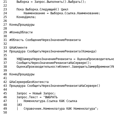
21
Выборка
= 
Запрос
.
Выполнить
(
)
.
Выбрать
(
)
;
22
23
Пока
Выборка
.
Следующий
(
)
Цикл
24
Наименование
= 
Выборка
.
Ссылка
.
Наименование
;
25
КонецЦикла;
26
27
КонецПроцедуры
28
29
#КонецОбласти
30
31
#Область СообщениеЧерезЗначениеРеквизита
32
33
&НаКлиенте
34
Процедура 
СообщитьЧерезЗначениеРеквизита
(
Команда
)
35
36
УИДЗамераЧерезЗначениеРеквизита
= 
ОценкаПроизводительн
37
СообщитьЧерезЗначениеРеквизитаНаСервере
(
)
;
38
ОценкаПроизводительностиКлиент
.
ЗавершитьЗамерВремени
(
У
39
40
КонецПроцедуры
41
42
&НаСервереБезКонтекста
43
Процедура 
СообщитьЧерезЗначениеРеквизитаНаСервере
(
)
44
45
Запрос
= 
Новый 
Запрос
;
46
Запрос
.
Текст
= 
"ВЫБРАТЬ
47
	|	Номенклатура.Ссылка КАК Ссылка
48
	|ИЗ
49
	|	Справочник.Номенклатура КАК Номенклатура"
;
50