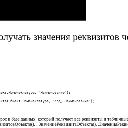
лучать значения реквизитов че
ъект
.
Номенеклатура
,
"Наименование"
)
;
екта
(
Объект
.
Номенеклатура
,
"Код, Наименование"
)
;
рос к базе данных, который получает все реквизиты и табличны
итовОбъекта(), . ЗначениеРеквизитаОбъекта(), .ЗначенияРекви