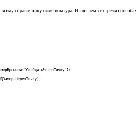
 всему справочнику номенклатура. И сделаем это тремя способа
амерВремени
(
"СообщитьЧерезТочку"
)
;
ИДЗамераЧерезТочку
)
;