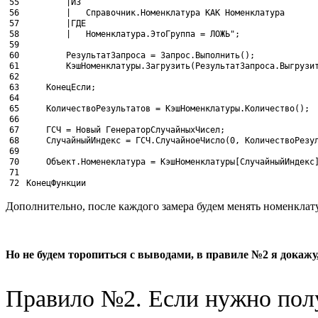
55
		|ИЗ
56
		|	Справочник.Номенклатура КАК Номенклатура
57
		|ГДЕ
58
		|	Номенклатура.ЭтоГруппа = ЛОЖЬ"
;
59
60
РезультатЗапроса
= 
Запрос
.
Выполнить
(
)
;
61
КэшНоменклатуры
.
Загрузить
(
РезультатЗапроса
.
Выгрузи
62
63
КонецЕсли;
64
65
КоличествоРезультатов
= 
КэшНоменклатуры
.
Количество
(
)
;
66
67
ГСЧ
= 
Новый 
ГенераторСлучайныхЧисел
;
68
СлучайныйИндекс
= 
ГСЧ
.
СлучайноеЧисло
(
0
,
КоличествоРезу
69
70
Объект
.
Номенеклатура
= 
КэшНоменклатуры
[
СлучайныйИндекс
71
72
КонецФункции
Дополнительно, после каждого замера будем менять номенклат
Но не будем торопиться с выводами, в правиле №2 я докаж
Правило №2. Если нужно полу