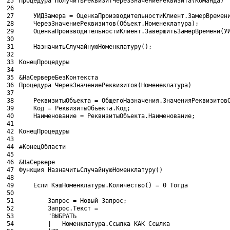
25
Процедура 
ПолучитьРеквизитЧерезЗначениеРеквизита
(
Команда
)
26
27
УИДЗамера
= 
ОценкаПроизводительностиКлиент
.
ЗамерВремен
28
ЧерезЗначениеРеквизитов
(
Объект
.
Номенеклатура
)
;
29
ОценкаПроизводительностиКлиент
.
ЗавершитьЗамерВремени
(
У
30
31
НазначитьСлучайнуюНоменклатуру
(
)
;
32
33
КонецПроцедуры
34
35
&НаСервереБезКонтекста
36
Процедура 
ЧерезЗначениеРеквизитов
(
Номенеклатура
)
37
38
РеквизитыОбъекта
= 
ОбщегоНазначения
.
ЗначенияРеквизитов
39
Код
= 
РеквизитыОбъекта
.
Код
;
40
Наименование
= 
РеквизитыОбъекта
.
Наименование
;
41
42
КонецПроцедуры
43
44
#КонецОбласти
45
46
&НаСервере
47
Функция 
НазначитьСлучайнуюНоменклатуру
(
)
48
49
Если 
КэшНоменклатуры
.
Количество
(
)
= 
0
Тогда
50
51
Запрос
= 
Новый 
Запрос
;
52
Запрос
.
Текст
= 
53
"ВЫБРАТЬ
54
		|	Номенклатура.Ссылка КАК Ссылка