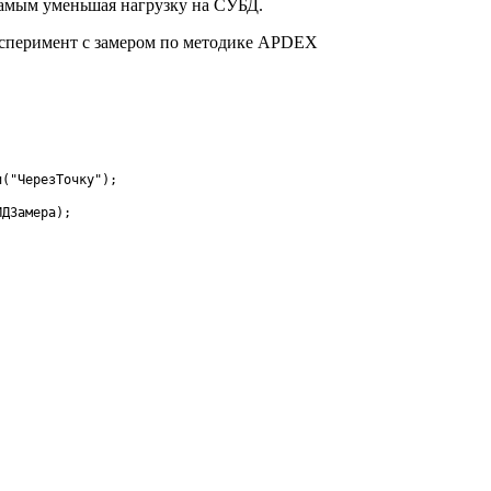
самым уменьшая нагрузку на СУБД.
эксперимент с замером по методике APDEX
и
(
"ЧерезТочку"
)
;
ИДЗамера
)
;