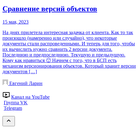
Сравнение версий объектов
15 мая, 2023
На днях прилетела интересная задачка от клиента. Как то так
произошло (намеренно или случайно), что некоторые
документы стали распроведенными. И теперь для того, чтобы
их вычислить нужно сравнить 2 версии документа.
Последнюю и предпоследнюю. Текущую и предыдущую.
Кому как нравиться 🙂 Начнем с того, что в БСП есть
механизм версионирования объектов. Который хранит версии
документов […]
Евгений Ларин
ondemand_video
Канал на YouTube
Группа VK
Telegram
expand_less